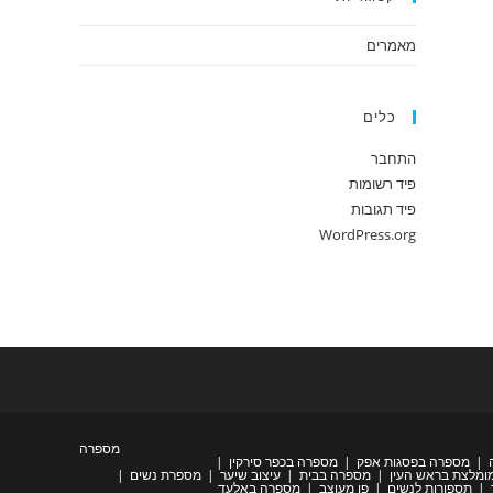
מאמרים
כלים
התחבר
פיד רשומות
פיד תגובות
WordPress.org
מספרה
מספרה בפסגות אפק
מספרה בכפר סירקין
ומלצת בראש העין
מספרה בבית
עיצוב שיער
מספרת נשים
תספורות לנשים
פן מעוצב
מספרה באלעד