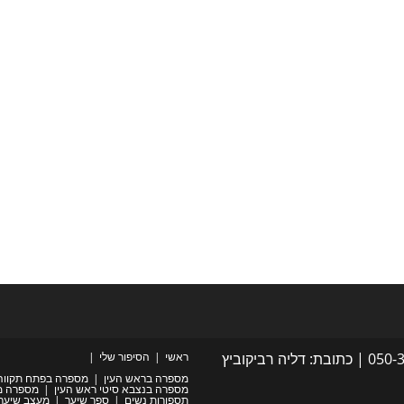
סתיו בן שמואל - עיצוב שיער, איפור ולק גל | נייד: 050-3422667 | כתובת: דליה רביקוביץ
ראשי
הסיפור שלי
מספרה בראש העין
מספרה בפתח תקווה
מספרה בנצבא סיטי ראש העין
מספרה מ
תספורות נשים
ספר שיער
מעצב שיער