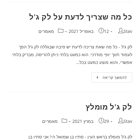
האולטימטיבי
–
הסכנות
והיתרונות
כל מה שצריך לדעת על לק ג'ל
לק
ג'ל
מחבר:
פורסם:
קטגוריה:
Stav
12 באפריל 2021
מאמרים
לק ג'ל - כל מה שאת צריכה לדעת יש סיבה שבגללה לק ג'ל הפך
לעמוד תווך יופי מודרני: הוא כמעט בלתי ניתן להריסה, מבריק בלתי
אפשרי, והוא מוצע כמעט בכל…
כל
להמשך קריאה
מה
שצריך
לדעת
על
לק
ג'ל
לק ג'ל מומלץ
מחבר:
פורסם:
קטגוריה:
Stav
29 במרץ 2021
מאמרים
לק ג'ל מומלץ בראש העין - סתיו בן שמואל הי! אני סתיו בן