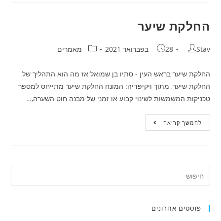
העין
החלקת שיער
מחבר:
פורסם:
קטגוריה:
Stav
28 בפברואר 2021
מאמרים
החלקת שיער בראש העין - סתיו בן שמואל אז מה הוא התהליך של
החלקת שיער, מתוך ויקיפדיה: המונח החלקת שיער מתייחס למספר
טכניקות המשמשות לשינוי קבוע או זמני של מבנה חוט השערה,…
החלקת
להמשך קריאה
שיער
פוסטים אחרונים