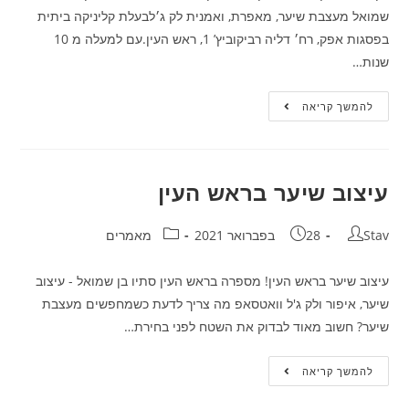
שמואל מעצבת שיער, מאפרת, ואמנית לק ג׳לבעלת קליניקה ביתית
בפסגות אפק, רח׳ דליה רביקוביץ’ 1, ראש העין.עם למעלה מ 10
שנות…
לק
להמשך קריאה
ג'ל
מומלץ
עיצוב שיער בראש העין
מחבר:
פורסם:
קטגוריה:
Stav
28 בפברואר 2021
מאמרים
עיצוב שיער בראש העין! מספרה בראש העין סתיו בן שמואל - עיצוב
שיער, איפור ולק ג'ל וואטסאפ מה צריך לדעת כשמחפשים מעצבת
שיער? חשוב מאוד לבדוק את השטח לפני בחירת…
עיצוב
להמשך קריאה
שיער
בראש