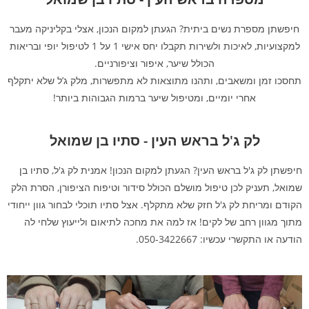
חיפשתן מספרת נשים ביתית? הגעתן למקום הנכון, אצלי בקליניקה מעבר
למקצועיות, לאיכות ולשירות תקבלו יחס אישי 1 על 1 לטיפול יופי ובריאות
הכולל שיער, איפור וציפורניים.
תחסכו זמן ומשאבים, ותהנו מתוצאות לא מתפשרות, מלק ג’ל שלא יתקלף
אחרי יומיים, ומטיפול שיער ברמות הגבוהות ביותר!
לק ג'ל בראש העין - סתיו בן שמואל
חיפשתן לק ג'ל בראש העין? הגעתן למקום הנכון! אמנית לק ג'ל, סתיו בן
שמואל, תעניק לכן טיפול מושלם הכולל סידור וטיפוח הציפורן, הסרת הלק
הקודם ומריחת לק ג'ל חזק שלא מתקלף. אצל סתיו תוכלי לבחור גוון ייחודי
מתוך מגוון רחב של לקים! אז למה את מחכה לתיאום ולייעוץ שלחי לה
הודעה או התקשרי עכשיו: 050-3422667.