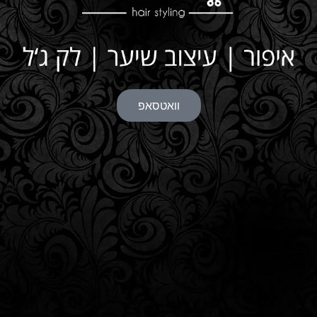
סתיו בן שמואל - עיצוב שיער, איפור ולק ג'ל
וואטסאפ