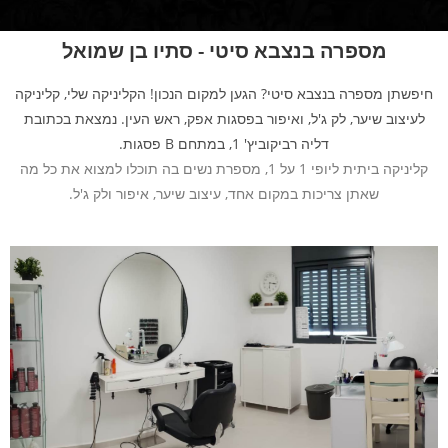
מספרה בנצבא סיטי - סתיו בן שמואל
חיפשתן מספרה בנצבא סיטי? הגען למקום הנכון! הקליניקה שלי, קליניקה
לעיצוב שיער, לק ג'ל, ואיפור בפסגות אפק, ראש העין. נמצאת בכתובת
דליה רביקוביץ' 1, במתחם B פסגות.
קליניקה ביתית ליופי 1 על 1, מספרת נשים בה תוכלו למצוא את כל מה
שאתן צריכות במקום אחד, עיצוב שיער, איפור ולק ג'ל.