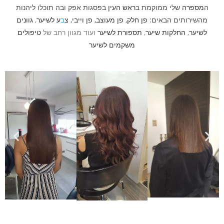
ה
מספרה
שלי ממוקמת ב
ראש העין
בפסגות אפק ובה תוכלו ליהנות
מהשירותים הבאים:
פן חלק
,
פן מעוצב
,
פן וייבי
,
צ
ב
ע לשיער
,
גוונים
לשיער
,
החלקות שיער
,
תספורת לשיער
ועוד מגוון רחב של
טיפולים
משקמים לשיער