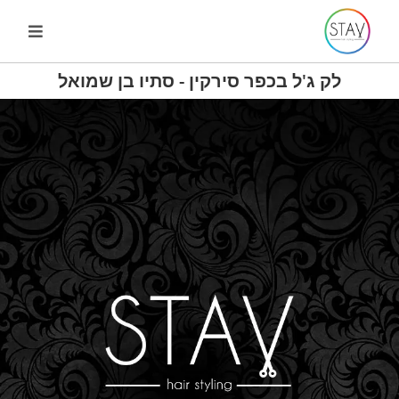
לק ג'ל בכפר סירקין - סתיו בן שמואל
לק ג'ל בכפר סירקין