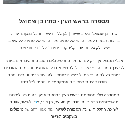
מספרה בראש העין - סתיו בן שמואל
סתיו בן שמואל
, עיצוב שיער | לק ג’ל | ואיפור והכל במקום אחד.
ברוכות הבאות למכון היופי של סתיו. מכון היופי של סתיו כולל
ע
יצוב
שי
ער
לק ג’ל
ואיפור
בקליניקה ביתית 1 על 1 רק אני ואת!
אצלי תמצאי אך ורק עם החומרים והטיפולים הטובים והאיכותיים ביותר
לשיערך.במכון היופי
שלי תוכלו למצוא את כל המותגים והשמות המוכרים
ביותר בעולם היופי כמו
לוריאל
,
קרסטס
,
וולה
ועוד רבים וטובים. מהם
תוכלו להינות במחירים אטרקטיביים ונוחים לכל כיס!
ה
מספרה
שלי ממוקמת ב
ראש העין
בפסגות אפק ובה תוכלו ליהנות
מהשירותים הבאים:
פן חלק
,
פן מעוצב
,
פן וייבי
,
צ
ב
ע לשיער
,
גוונים
לשיער
,
החלקות שיער
,
תספורת לשיער
ועוד מגוון רחב של
טיפולים
משקמים לשיער