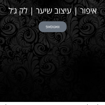
סתיו בן שמואל - עיצוב שיער, איפור ולק ג'ל
וואטסאפ