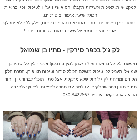
למקצועיות, לאיכות ולשירות תקבלו יחס אישי 1 על 1 לטיפול יופי ובריאות
הכולל שיער, איפור וציפורניים.
תחסכו זמן ומשאבים, ותהנו מתוצאות לא מתפשרות, מלק ג’ל שלא יתקלף
אחרי יומיים, ומטיפול שיער ברמות הגבוהות ביותר!
לק ג'ל בכפר סירקין - סתיו בן שמואל
חיפשתן לק ג'ל בראש העין? הגעתן למקום הנכון! אמנית לק ג'ל, סתיו בן
שמואל, תעניק לכן טיפול מושלם הכולל סידור וטיפוח הציפורן, הסרת הלק
הקודם ומריחת לק ג'ל חזק שלא מתקלף. אצל סתיו תוכלי לבחור גוון ייחודי
מתוך מגוון רחב של לקים! אז למה את מחכה לתיאום ולייעוץ שלחי לה
הודעה או התקשרי עכשיו: 050-3422667.