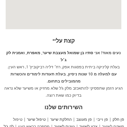
קצת עליי
נעים מאוד! אני
סתיו בן שמואל
מעצבת שיער
,
מאפרת
,
ואמנית
לק
ג׳ל
בעלת קליניקה ביתית בפסגות אפק, רח׳ דליה רביקוביץ’ 1, ראש העין.
עם למעלה מ 10 שנות ניסיון, בעלת תעודות לימודים והכשרות
מהמובילים בתחום.
הגיע הזמן שתפסיקי להתאכזב מלק ג’ל שלא מחזיק או משיער שלא נראה
בדיוק כמו שאת רוצה.
השירותים שלנו
פן חלק
|
פן וייבי
|
פן מעוצב
|
החלקת שיער
|
טיפול שיער
| טיפול
משקם לשיער |
צבע לשיער
|
גוונים לשיער
| מספרה בראש העין |
לק ג'ל